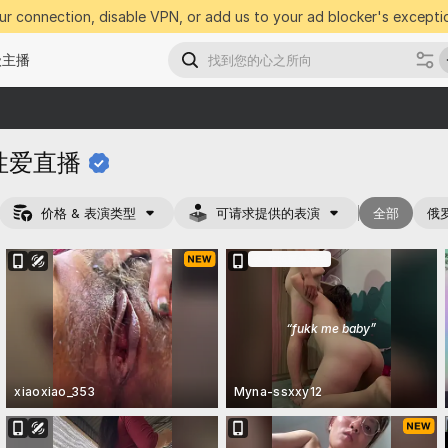
r connection, disable VPN, or add us to your ad blocker's exceptio
级主播
性爱直播
价格 & 表演类型
可请求提供的表演
全部
俄
在购票表演中
“
fukk me baby
”
xiaoxiao_353
Myna-ssxxy12