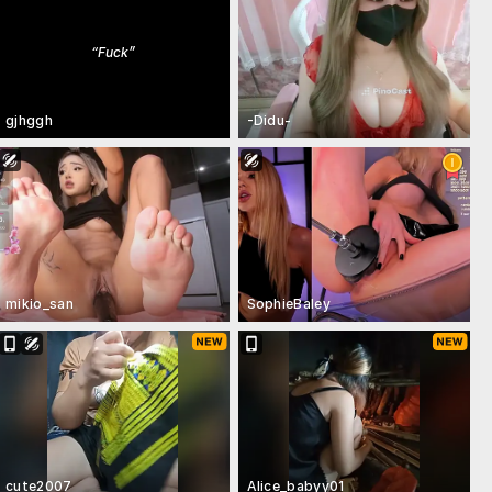
“
Fuck
”
gjhggh
-Didu-
mikio_san
SophieBaley
cute2007
Alice_babyy01