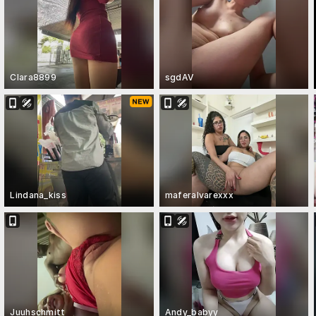
Clara8899
sgdAV
Lindana_kiss
maferalvarexxx
Juuhschmitt
Andy_babyy