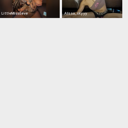
LittleMissEeve
Alissa_skyyy