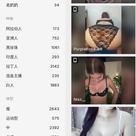
老奶奶
34
种族
阿拉伯人
173
亚洲人
752
黑珍珠
1061
PurpleRose-89
印度人
293
拉丁人
3142
混血主播
235
白人
1883
体型
Nikii__
瘦
2643
运动型
575
中
2392