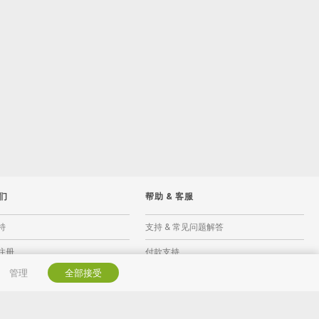
们
帮助
&
客服
特
支持 & 常见问题解答
注册
付款支持
管理
全部接受
像头联盟计划