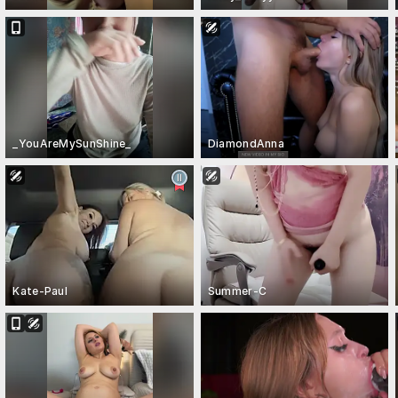
_YouAreMySunShine_
DiamondAnna
Kate-Paul
Summer-C