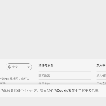
法律与安全
加入我
中文
隐私政策
成为模
一个免费的在线社区，您可以
表演。
使用条款
工作室
您的体验并提供个性化内容。请在我们的
Cookie政策
中了解更多信息。
以即时访问。每周7天24小时
数字千年版权法政策
直播摄
行现场性爱表演。除了观
表演，偷窥，视频聊天，
Cookie政策