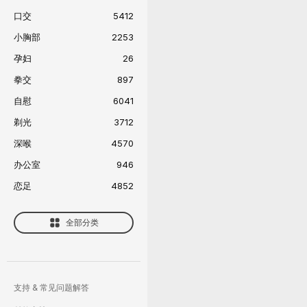
口交
5412
小胸部
2253
孕妇
26
拳交
897
自慰
6041
剃光
3712
深喉
4570
办公室
946
恋足
4852
全部分类
支持 & 常见问题解答